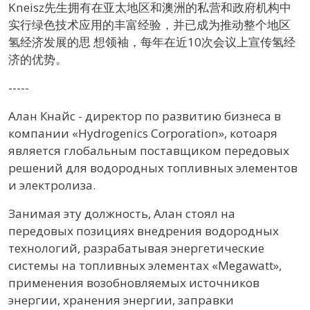
Kneisz先生拥有在亚太地区和澳洲的私营和政府机构中
实行绿色技术应用的丰富经验，并已成为推动整个地区
氢经济发展的思 想领袖，每年在近10次会议上宣传氢经
济的优势。
-----
Алан Кнайс - директор по развитию бизнеса в
компании «Hydrogenics Corporation», котоаря
является глобальным поставщиком передовых
решений для водородных топливных элементов
и электролиза.
Занимая эту должность, Алан стоял на
передовых позициях внедрения водородных
технологий, разрабатывая энергетические
системы на топливных элементах «Megawatt»,
применения возобновляемых источников
энергии, хранения энергии, заправки